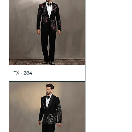
TX - 284