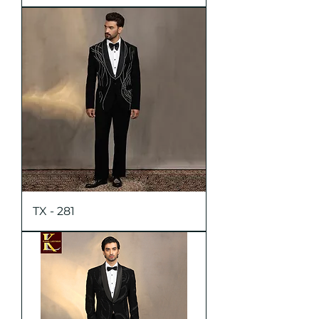
TX - 281